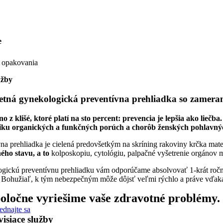
e
 opakovania
užby
tná gynekologická preventívna prehliadka so zamera
dno z klišé, ktoré platí na sto percent: prevencia je lepšia ako l
iku organických a funkčných porúch a chorôb ženských pohlavný
na prehliadka je cielená predovšetkým na skríning rakoviny krčka mate
ého stavu, a to
kolposkopiu, cytológiu, palpačné vyšetrenie orgánov m
gickú preventívnu prehliadku vám odporúčame absolvovať 1-krát ročne 
 Bohužiaľ, k tým nebezpečným môže dôjsť veľmi rýchlo a práve vďaka p
oločne vyriešime vaše zdravotné problémy.
ednajte sa
isiace služby