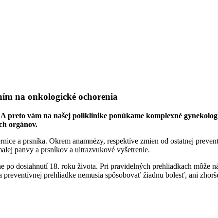
ním na onkologické ochorenia
iečba. A preto vám na našej poliklinike ponúkame komplexné gynekol
ch orgánov.
rnice a prsníka. Okrem anamnézy, respektíve zmien od ostatnej prevent
alej panvy a prsníkov a ultrazvukové vyšetrenie.
po dosiahnutí 18. roku života. Pri pravidelných prehliadkach môže n
reventívnej prehliadke nemusia spôsobovať žiadnu bolesť, ani zhorše