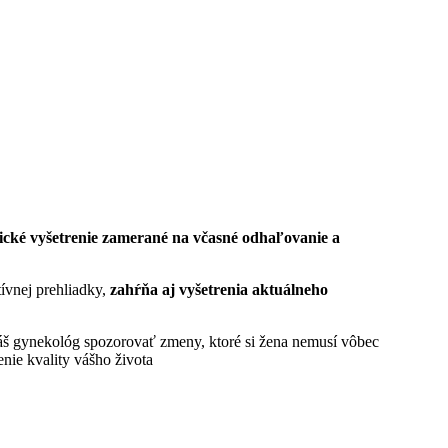
ogické vyšetrenie zamerané na včasné odhaľovanie a
ívnej prehliadky,
zahŕňa aj vyšetrenia aktuálneho
áš gynekológ spozorovať zmeny, ktoré si žena nemusí vôbec
nie kvality vášho života