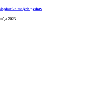
ioplastika malých pyskov
 mája 2023