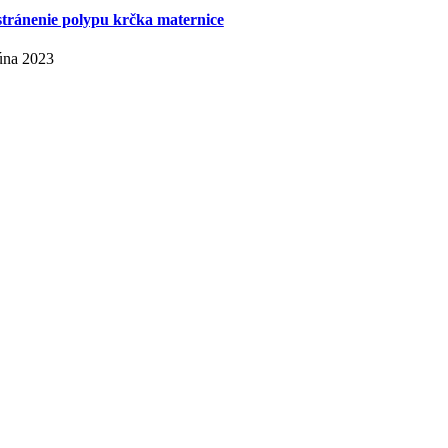
tránenie polypu krčka maternice
júna 2023