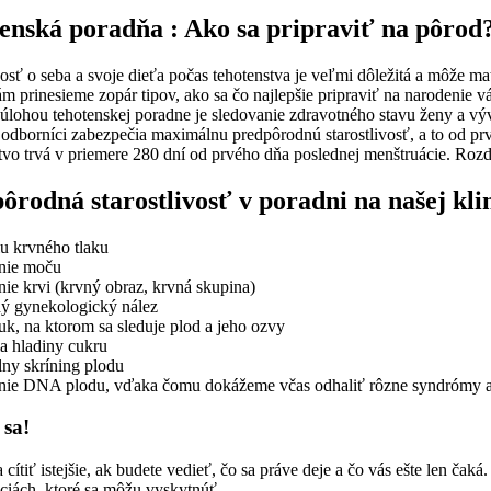
enská poradňa : Ako sa pripraviť na pôrod
vosť o seba a svoje dieťa počas tehotenstva je veľmi dôležitá a môže m
m prinesieme zopár tipov, ako sa čo najlepšie pripraviť na narodenie v
úlohou tehotenskej poradne je sledovanie zdravotného stavu ženy a vý
odborníci zabezpečia maximálnu predpôrodnú starostlivosť, a to od prv
vo trvá v priemere 280 dní od prvého dňa poslednej menštruácie. Rozdeľu
ôrodná starostlivosť v poradni na našej kli
u krvného tlaku
enie moču
nie krvi (krvný obraz, krvná skupina)
ný gynekologický nález
uk, na ktorom sa sleduje plod a jeho ozvy
a hladiny cukru
lny skríning plodu
enie DNA plodu, vďaka čomu dokážeme včas odhaliť rôzne syndrómy 
 sa!
 cítiť istejšie, ak budete vedieť, čo sa práve deje a čo vás ešte len čaká
ciách, ktoré sa môžu vyskytnúť.