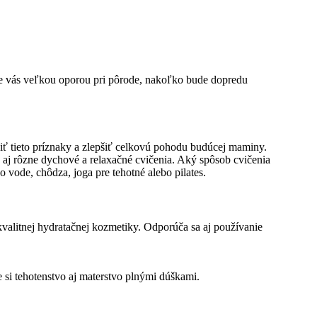
pre vás veľkou oporou pri pôrode, nakoľko bude dopredu
niť tieto príznaky a zlepšiť celkovú pohodu budúcej maminy.
ú aj rôzne dychové a relaxačné cvičenia. Aký spôsob cvičenia
o vode, chôdza, joga pre tehotné alebo pilates.
valitnej hydratačnej kozmetiky. Odporúča sa aj používanie
e si tehotenstvo aj materstvo plnými dúškami.