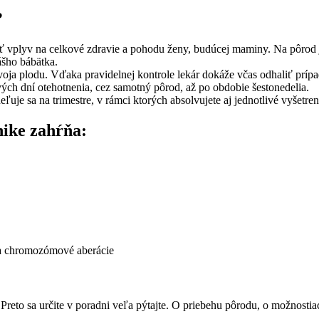
?
ať vplyv na celkové zdravie a pohodu ženy, budúcej maminy. Na pôrod je
ášho bábätka.
voja plodu. Vďaka pravidelnej kontrole lekár dokáže včas odhaliť prí
ých dní otehotnenia, cez samotný pôrod, až po obdobie šestonedelia.
je sa na trimestre, v rámci ktorých absolvujete aj jednotlivé vyšetren
nike zahŕňa:
a chromozómové aberácie
. Preto sa určite v poradni veľa pýtajte. O priebehu pôrodu, o možnostiac