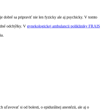
 dobré sa pripraviť nie len fyzicky ale aj psychicky. V tomto
padné odchýlky. V
gynekologickej ambulancii polikliniky FRAIS
ia.
h uľavovať si od bolesti, o epidurálnej anestézii, ale aj o