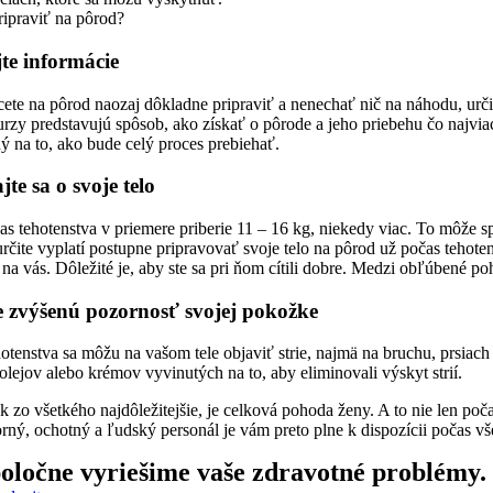
ripraviť na pôrod?
te informácie
cete na pôrod naozaj dôkladne pripraviť a nenechať nič na náhodu, ur
rzy predstavujú spôsob, ako získať o pôrode a jeho priebehu čo najvia
ý na to, ako bude celý proces prebiehať.
jte sa o svoje telo
s tehotenstva v priemere priberie 11 – 16 kg, niekedy viac. To môže s
určite vyplatí postupne pripravovať svoje telo na pôrod už počas teho
e na vás. Dôležité je, aby ste sa pri ňom cítili dobre. Medzi obľúbené p
e zvýšenú pozornosť svojej pokožke
otenstva sa môžu na vašom tele objaviť strie, najmä na bruchu, prsia
olejov alebo krémov vyvinutých na to, aby eliminovali výskyt strií.
k zo všetkého najdôležitejšie, je celková pohoda ženy. A to nie len poča
ný, ochotný a ľudský personál je vám preto plne k dispozícii počas vše
oločne vyriešime vaše zdravotné problémy.