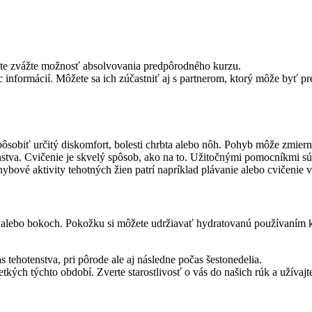
čite zvážte možnosť absolvovania predpôrodného kurzu.
c informácií. Môžete sa ich zúčastniť aj s partnerom, ktorý môže byť 
pôsobiť určitý diskomfort, bolesti chrbta alebo nôh. Pohyb môže zmier
tenstva. Cvičenie je skvelý spôsob, ako na to. Užitočnými pomocníkmi s
ohybové aktivity tehotných žien patrí napríklad plávanie alebo cvičenie v
ch alebo bokoch. Pokožku si môžete udržiavať hydratovanú používaním k
s tehotenstva, pri pôrode ale aj následne počas šestonedelia.
tkých týchto období. Zverte starostlivosť o vás do našich rúk a užívajt