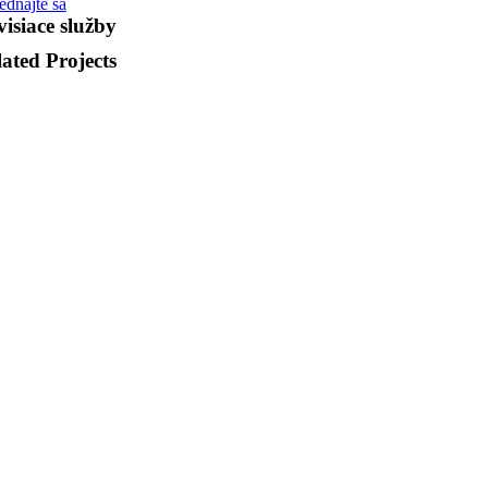
ednajte sa
isiace služby
ated Projects