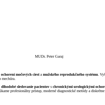
MUDr. Peter Garaj
ochorení močových ciest
a
mužského reprodukčného systému
. Vy
ho mechúra.
a
dlhodobé sledovanie pacientov
s
chronickými urologickými ochor
úkame profesionálny prístup, moderné diagnostické metódy a diskrétne 