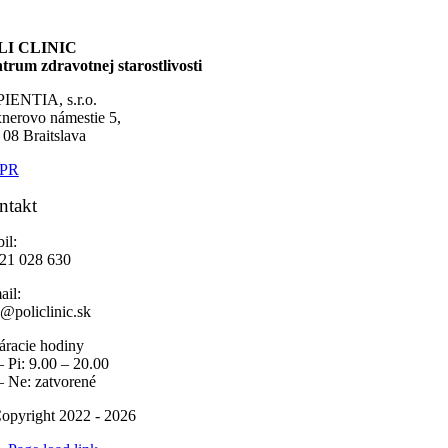
LI CLINIC
trum zdravotnej starostlivosti
IENTIA, s.r.o.
nerovo námestie 5,
 08 Braitslava
PR
ntakt
il:
 21 028 630
ail:
o@policlinic.sk
áracie hodiny
– Pi: 9.00 – 20.00
– Ne: zatvorené
opyright 2022 - 2026