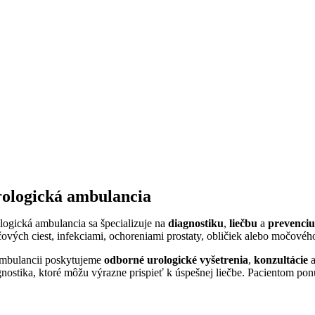
ologická ambulancia
logická ambulancia sa špecializuje na
diagnostiku
,
liečbu
a
prevenciu
ových ciest, infekciami, ochoreniami prostaty, obličiek alebo močové
mbulancii poskytujeme
odborné urologické vyšetrenia
,
konzultácie
gnostika, ktoré môžu výrazne prispieť k úspešnej liečbe. Pacientom pon