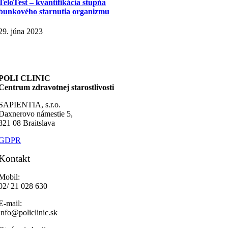
TeloTest – kvantifikácia stupňa
bunkového starnutia organizmu
29. júna 2023
POLI CLINIC
Centrum zdravotnej starostlivosti
SAPIENTIA, s.r.o.
Daxnerovo námestie 5,
821 08 Braitslava
GDPR
Kontakt
Mobil:
02/ 21 028 630
E-mail:
info@policlinic.sk