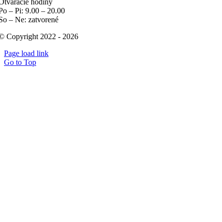
Otváracie hodiny
Po – Pi: 9.00 – 20.00
So – Ne: zatvorené
© Copyright 2022 - 2026
Page load link
Go to Top