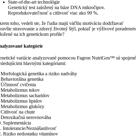
State-of-the-art technológie
Genetický test založený na báze DNA mikročipov.
Reprodukovateľnosť a citlivosť viac ako 99 %.
rem toho, vedeli ste, že ľudia majú väčšiu motiváciu dodržiavať
ravšie stravovanie a zdravý životný štýl, pokiaľ je výživové poradenst
ložené na ich genetickom profile?
nalyzované kategórie
netické variácie analyzované pomocou Fagron NutriGen™ sú spojené
sledujúcimi hlavnými kategóriami:
 Morfologická genetika a riziko nadváhy
 Behaviorálna genetika
 Účinnosť cvičenia
 Metabolizmus tukov
 Metabolizmus sacharidov
 Metabolizmus lipidov
 Metabolizmus glukózy
 Citlivosť na chute
 Detoxikačná nerovnováha
. Suplementácia
. Intolerancie/Neznášanlivosť
. Riziko nedostatku vitamínov