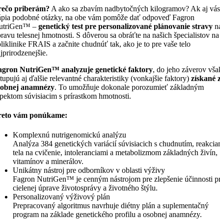
rečo priberám?
A ako sa zbavím nadbytočných kilogramov? Ak aj vás
ápia podobné otázky, na obe vám pomôže dať odpoveď Fagron
utriGen™ –
genetický test pre personalizované plánovanie stravy
n
ravu telesnej hmotnosti. S dôverou sa obráťte na našich špecialistov na
liklinike FRAIS a začnite chudnúť tak, ako je to pre vaše telo
jprirodzenejšie.
agron NutriGen™ analyzuje genetické faktory
, do jeho záverov vša
tupujú aj ďalšie relevantné charakteristiky (vonkajšie faktory)
získané 
sobnej anamnézy
. To umožňuje dokonale porozumieť základným
pektom súvisiacim s prírastkom hmotnosti.
reto vám ponúkame:
Komplexnú nutrigenomickú analýzu
Analýza 384 genetických variácií súvisiacich s chudnutím, reakcia
tela na cvičenie, intoleranciami a metabolizmom základných živín,
vitamínov a minerálov.
Unikátny nástroj pre odborníkov v oblasti výživy
Fagron NutriGen™ je cenným nástrojom pre zlepšenie účinnosti pr
cielenej úprave životosprávy a životného štýlu.
Personalizovaný výživový plán
Prepracovaný algoritmus navrhuje diétny plán a suplementačný
program na základe genetického profilu a osobnej anamnézy.