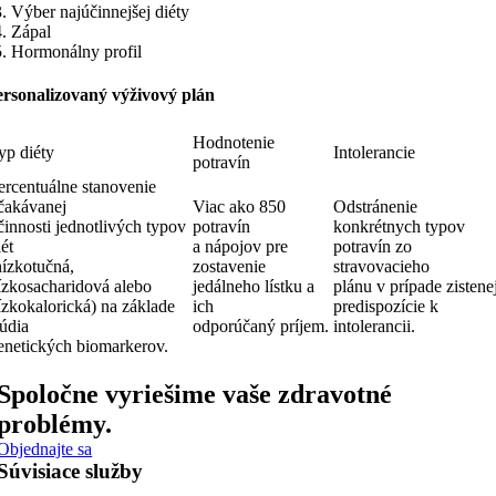
. Výber najúčinnejšej diéty
. Zápal
. Hormonálny profil
ersonalizovaný výživový plán
Hodnotenie
yp diéty
Intolerancie
potravín
ercentuálne stanovenie
čakávanej
Viac ako 850
Odstránenie
činnosti jednotlivých typov
potravín
konkrétnych typov
iét
a nápojov pre
potravín zo
nízkotučná,
zostavenie
stravovacieho
ízkosacharidová alebo
jedálneho lístku a
plánu v prípade zistene
ízkokalorická) na základe
ich
predispozície k
túdia
odporúčaný príjem.
intolerancii.
enetických biomarkerov.
Spoločne vyriešime vaše zdravotné
problémy.
Objednajte sa
Súvisiace služby