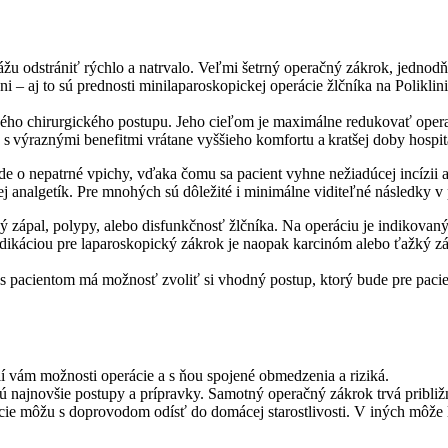
kážu odstrániť rýchlo a natrvalo. Veľmi šetrný operačný zákrok, jednod
a dni – aj to sú prednosti minilaparoskopickej operácie žlčníka na Pol
ického chirurgického postupu. Jeho cieľom je maximálne redukovať oper
ť s výraznými benefitmi vrátane vyššieho komfortu a kratšej doby hospita
e o nepatrné vpichy, vďaka čomu sa pacient vyhne nežiadúcej incízii a s
 analgetík. Pre mnohých sú dôležité i minimálne viditeľné následky v p
ý zápal, polypy, alebo disfunkčnosť žlčníka. Na operáciu je indikova
dikáciou pre laparoskopický zákrok je naopak karcinóm alebo ťažký z
s pacientom má možnosť zvoliť si vhodný postup, ktorý bude pre pacient
lí vám možnosti operácie a s ňou spojené obmedzenia a riziká.
ajú najnovšie postupy a prípravky. Samotný operačný zákrok trvá približ
ácie môžu s doprovodom odísť do domácej starostlivosti. V iných môže 