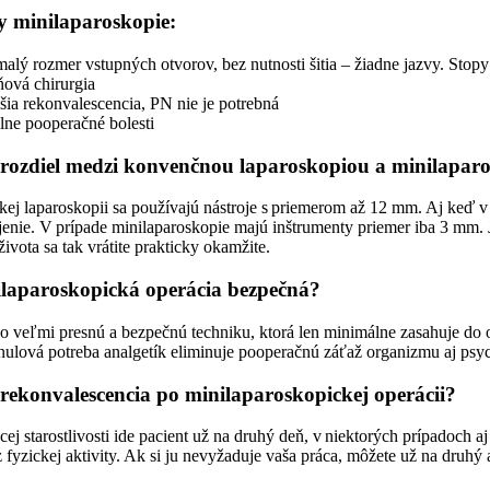
 minilaparoskopie:
alý rozmer vstupných otvorov, bez nutnosti šitia – žiadne jazvy. Stopy
ňová chirurgia
šia rekonvalescencia, PN nie je potrebná
lne pooperačné bolesti
 rozdiel medzi konvenčnou laparoskopiou a minilapar
ckej laparoskopii sa používajú nástroje s priemerom až 12 mm. Aj keď v 
jenie. V prípade minilaparoskopie majú inštrumenty priemer iba 3 mm. 
ivota sa tak vrátite prakticky okamžite.
ilaparoskopická operácia bezpečná?
o veľmi presnú a bezpečnú techniku, ktorá len minimálne zasahuje do o
nulová potreba analgetík eliminuje pooperačnú záťaž organizmu aj psych
 rekonvalescencia po minilaparoskopickej operácii?
j starostlivosti ide pacient už na druhý deň, v niektorých prípadoch a
 fyzickej aktivity. Ak si ju nevyžaduje vaša práca, môžete už na druhý a