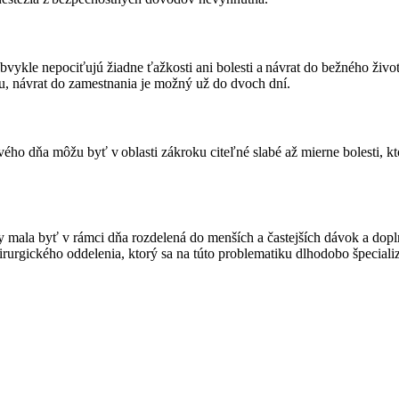
bvykle nepociťujú žiadne ťažkosti ani bolesti a návrat do bežného živo
u, návrat do zamestnania je možný už do dvoch dní.
ého dňa môžu byť v oblasti zákroku citeľné slabé až mierne bolesti, k
by mala byť v rámci dňa rozdelená do menších a častejších dávok a do
hirurgického oddelenia, ktorý sa na túto problematiku dlhodobo špecia