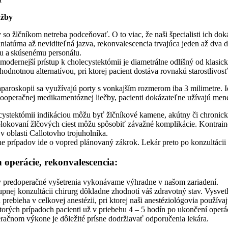
užby
so žlčníkom netreba podceňovať. O to viac, že naši špecialisti ich do
iniatúrna až neviditeľná jazva, rekonvalescencia trvajúca jeden až dv
u a skúsenému personálu.
modernejší prístup k cholecystektómii je diametrálne odlišný od klas
hodnotnou alternatívou, pri ktorej pacient dostáva rovnakú starostlivos
aparoskopii sa využívajú porty s vonkajším rozmerom iba 3 milimetre. Id
ooperačnej medikamentóznej liečby, pacienti dokázateľne užívajú menej
cystektómii indikáciou môžu byť žlčníkové kamene, akútny či chronick
blokovaní žlčových ciest môžu spôsobiť závažné komplikácie. Kontrain
 v oblasti Callotovho trojuholníka.
e prípadov ide o vopred plánovaný zákrok. Lekár preto po konzultácii 
 operácie, rekonvalescencia:
y predoperačné vyšetrenia vykonávame výhradne v našom zariadení.
upnej konzultácii chirurg dôkladne zhodnotí váš zdravotný stav. Vysvet
prebieha v celkovej anestézii, pri ktorej naši anestéziológovia použív
torých prípadoch pacienti už v priebehu 4 – 5 hodín po ukončení oper
račnom výkone je dôležité prísne dodržiavať odporučenia lekára.