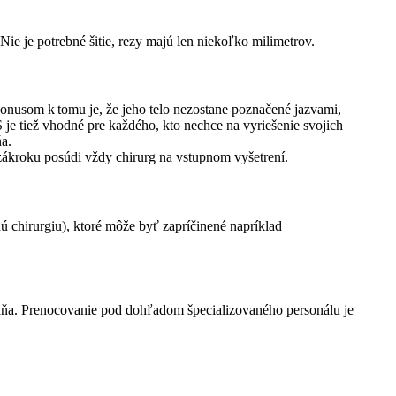
ie je potrebné šitie, rezy majú len niekoľko milimetrov.
Bonusom k tomu je, že jeho telo nezostane poznačené jazvami,
je tiež vhodné pre každého, kto nechce na vyriešenie svojich
a.
ákroku posúdi vždy chirurg na vstupnom vyšetrení.
enú chirurgiu), ktoré môže byť zapríčinené napríklad
o dňa. Prenocovanie pod dohľadom špecializovaného personálu je