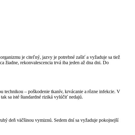
organizmu je citeľný, jazvy je potrebné zašiť a vyžaduje sa tiež
a žiadne, rekonvalescencia trvá iba jeden až dna dni. Do
u technikou – poškodenie tkanív, krvácanie a rôzne infekcie. V
k sa isté štandardné riziká vylúčiť nedajú.
a druhý deň väčšinou vymiznú. Sedem dní sa vyžaduje pokojnejší