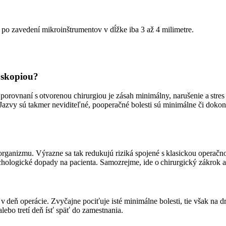
 po zavedení mikroinštrumentov v dĺžke iba 3 až 4 milimetre.
oskopiou?
porovnaní s otvorenou chirurgiou je zásah minimálny, narušenie a stres 
Jazvy sú takmer neviditeľné, pooperačné bolesti sú minimálne či dokonc
rganizmu. Výrazne sa tak redukujú riziká spojené s klasickou operačno
ologické dopady na pacienta. Samozrejme, ide o chirurgický zákrok a ta
j v deň operácie. Zvyčajne pociťuje isté minimálne bolesti, tie však n
lebo tretí deň ísť späť do zamestnania.