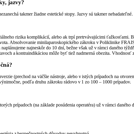
ky, jazvy?
nezanechá takmer žiadne estetické stopy. Jazvy sú takmer nebadateľné. N
álneho rizika komplikácií, alebo ak trpí pretrvávajúcimi ťažkosťami. 
ivota. Absolvovanie minilaparoskopického zákroku v Poliklinike FRAIS 
 naplánujeme najneskôr do 10 dní, bežne však už v rámci daného týždň
avoch a kontraindikáciou môže byť tiež nadmerná obezita. Vhodnosť z
očná?
onverzie (prechod na väčšie nástroje, alebo v istých prípadoch na otvor
ýnimočne, podľa druhu zákroku rádovo v 1 zo 100 – 1000 prípadov.
iektorých prípadoch (na základe posúdenia operatéra) už v rámci danéh
 anestézia z bezpečnostných dôvodov nevyhnutná.