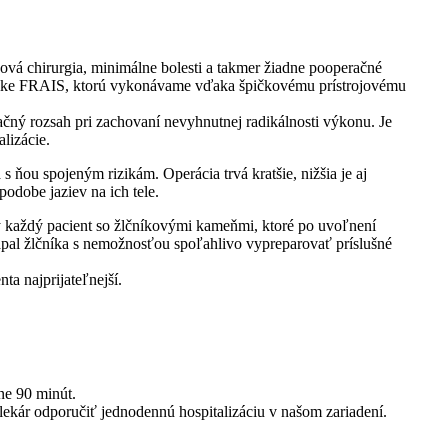
ňová chirurgia, minimálne bolesti a takmer žiadne pooperačné
iklinike FRAIS, ktorú vykonávame vďaka špičkovému prístrojovému
ačný rozsah pri zachovaní nevyhnutnej radikálnosti výkonu. Je
lizácie.
 ňou spojeným rizikám. Operácia trvá kratšie, nižšia je aj
odobe jaziev na ich tele.
ný každý pacient so žlčníkovými kameňmi, ktoré po uvoľnení
ápal žlčníka s nemožnosťou spoľahlivo vypreparovať príslušné
a najprijateľnejší.
ne 90 minút.
lekár odporučiť jednodennú hospitalizáciu v našom zariadení.