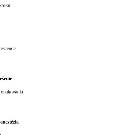
kroku
escencia
iešenie
 opakovania
anestézia
a