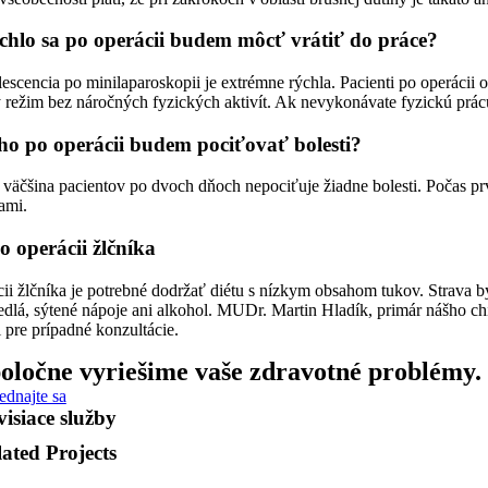
chlo sa po operácii budem môcť vrátiť do práce?
scencia po minilaparoskopii je extrémne rýchla. Pacienti po operácii o
 režim bez náročných fyzických aktivít. Ak nevykonávate fyzickú prác
ho po operácii budem pociťovať bolesti?
väčšina pacientov po dvoch dňoch nepociťuje žiadne bolesti. Počas prv
ami.
o operácii žlčníka
ii žlčníka je potrebné dodržať diétu s nízkym obsahom tukov. Strava 
edlá, sýtené nápoje ani alkohol. MUDr. Martin Hladík, primár nášho c
i pre prípadné konzultácie.
oločne vyriešime vaše zdravotné problémy.
ednajte sa
isiace služby
ated Projects