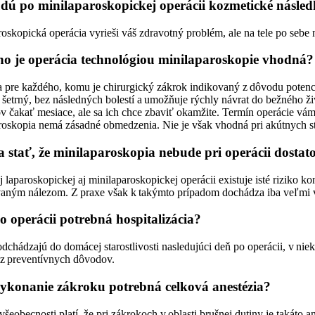
dú po minilaparoskopickej operácii kozmetické násled
oskopická operácia vyrieši váš zdravotný problém, ale na tele po sebe 
ho je operácia technológiou minilaparoskopie vhodná?
a pre každého, komu je chirurgický zákrok indikovaný z dôvodu potenci
 šetrný, bez následných bolestí a umožňuje rýchly návrat do bežného ž
 čakať mesiace, ale sa ich chce zbaviť okamžite. Termín operácie vám
roskopia nemá zásadné obmedzenia. Nie je však vhodná pri akútnych st
 stať, že minilaparoskopia nebude pri operácii dostat
j laparoskopickej aj minilaparoskopickej operácii existuje isté riziko k
aným nálezom. Z praxe však k takýmto prípadom dochádza iba veľmi v
 operácii potrebná hospitalizácia?
odchádzajú do domácej starostlivosti nasledujúci deň po operácii, v n
 z preventívnych dôvodov.
vykonanie zákroku potrebná celková anestézia?
šeobecnosti platí, že pri zákrokoch v oblasti brušnej dutiny je takáto