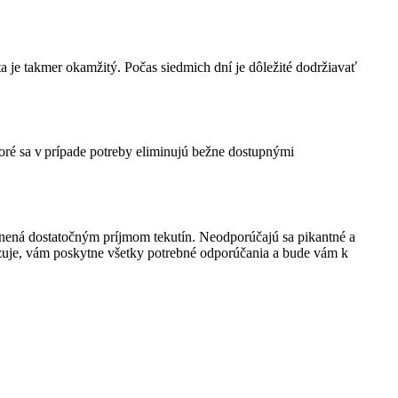
ta je takmer okamžitý. Počas siedmich dní je dôležité dodržiavať
toré sa v prípade potreby eliminujú bežne dostupnými
plnená dostatočným príjmom tekutín. Neodporúčajú sa pikantné a
lizuje, vám poskytne všetky potrebné odporúčania a bude vám k